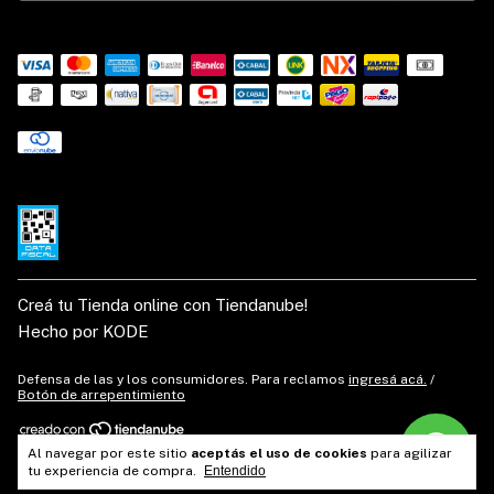
Creá tu Tienda online con Tiendanube!
Hecho por KODE
Defensa de las y los consumidores. Para reclamos
ingresá acá.
/
Botón de arrepentimiento
Al navegar por este sitio
aceptás el uso de cookies
para agilizar
Copyright Tienda Western - 2026. Todos los derechos reservados.
tu experiencia de compra.
Entendido