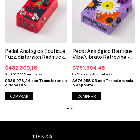
Pedal Analógico Boutique
Pedal Analógico Boutique
Fuzz/distorsion Redmuck -
Vibe/vibrato Retrovibe -
Jam Pedals
Jam Pedals
$432.309,15
$751.394,48
6
x
$72.051,53
sin interés
6
x
$125.232,41
sin interés
$389.078,24
con
Transferencia
$676.255,03
con
Transferencia
o depósito
o depósito