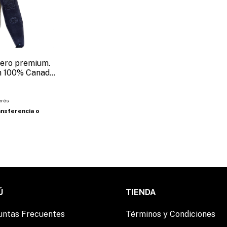
uero premium.
h 100% Canadá
PLE)
erés
nsferencia o
Ú
TIENDA
untas Frecuentes
Términos y Condiciones