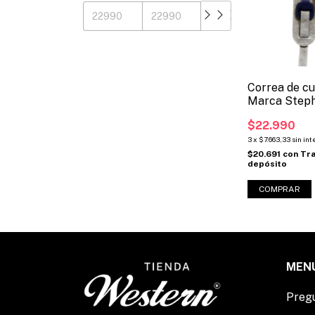
Correa de c
Marca Step
(BS-319PUR
$22.990
3
x
$7.663,33
sin int
$20.691
con
Tra
depósito
MEN
Preg