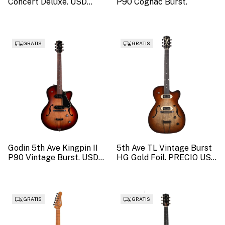
Concert Deluxe. USD
P90 Cognac Burst.
4799 (SKU: 49479)
GRATIS
GRATIS
Godin 5th Ave Kingpin II
5th Ave TL Vintage Burst
P90 Vintage Burst. USD
HG Gold Foil. PRECIO USD
1767 (SKU 53162)
2861 (SKU 52844)
GRATIS
GRATIS