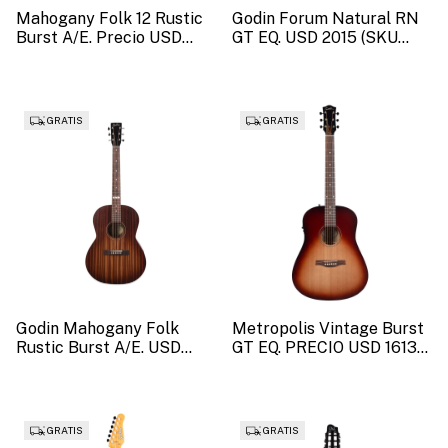
Mahogany Folk 12 Rustic
Godin Forum Natural RN
Burst A/E. Precio USD
GT EQ. USD 2015 (SKU
1594 (SKU 53148).
52110).
GRATIS
GRATIS
Godin Mahogany Folk
Metropolis Vintage Burst
Rustic Burst A/E. USD
GT EQ. PRECIO USD 1613
1591 (SKU 52561).
(SKU: 53032)
GRATIS
GRATIS