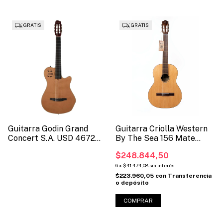
51519).
GRATIS
GRATIS
Guitarra Godin Grand
Guitarra Criolla Western
Concert S.A. USD 4672
By The Sea 156 Mate
(SKU 12817)
Natural + Funda
$248.844,50
6
x
$41.474,08
sin interés
$223.960,05
con
Transferencia
o depósito