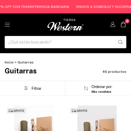
FF CON TRANSFERENCIA BANCARIA
ENVIOS A DOMICILIO Y SUCURSALES DE 
0
Inicio
>
Guitarras
Guitarras
46 productos
Ordenar por:
Filtrar
Más vendidos
GRATIS
GRATIS