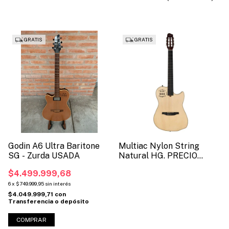
USD 4079.91 (SKU 50925)
GRATIS
GRATIS
Godin A6 Ultra Baritone
Multiac Nylon String
SG - Zurda USADA
Natural HG. PRECIO
OFERTA USD 3971 (SKU
$4.499.999,68
4690)
6
x
$749.999,95
sin interés
$4.049.999,71
con
Transferencia o depósito
COMPRAR