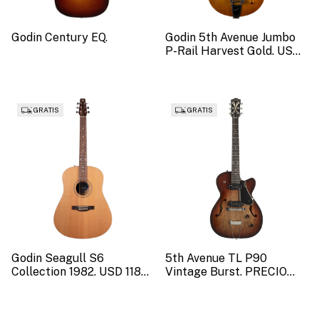
Godin Century EQ.
Godin 5th Avenue Jumbo
P-Rail Harvest Gold. USD
1959. (SKU 51502)
GRATIS
GRATIS
Godin Seagull S6
5th Avenue TL P90
Collection 1982. USD 1187
Vintage Burst. PRECIO
(SKU: 52431).
OFERTA USD 2068 (SKU
053773)