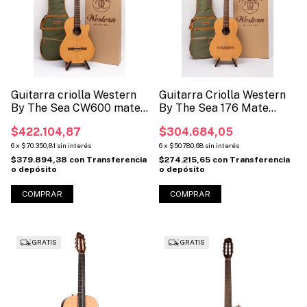
Guitarra criolla Western
Guitarra Criolla Western
By The Sea CW600 mate
By The Sea 176 Mate
natural con corte + Funda
Natural + Funda
$422.104,87
$304.684,05
6
x
$70.350,81
sin interés
6
x
$50.780,68
sin interés
$379.894,38
con
Transferencia
$274.215,65
con
Transferencia
o depósito
o depósito
GRATIS
GRATIS