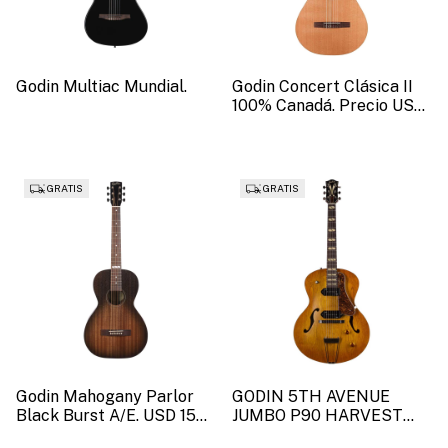
Godin Multiac Mundial.
Godin Concert Clásica II
100% Canadá. Precio USD
1798. (SKU 51823)
GRATIS
GRATIS
Godin Mahogany Parlor
GODIN 5TH AVENUE
Black Burst A/E. USD 1591
JUMBO P90 HARVEST
(SKU 52554).
GOLD. USD 2372 (SKU