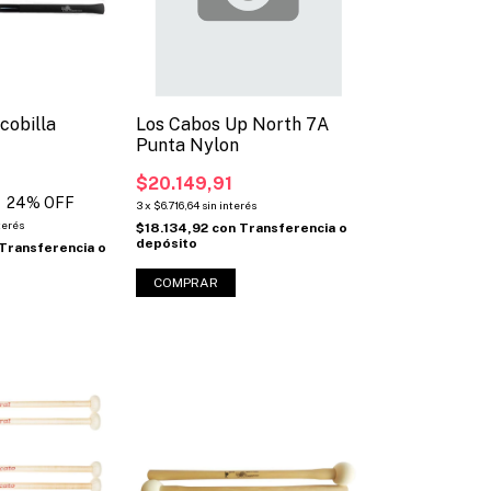
cobilla
Los Cabos Up North 7A
Punta Nylon
$20.149,91
24
% OFF
3
x
$6.716,64
sin interés
terés
$18.134,92
con
Transferencia o
depósito
Transferencia o