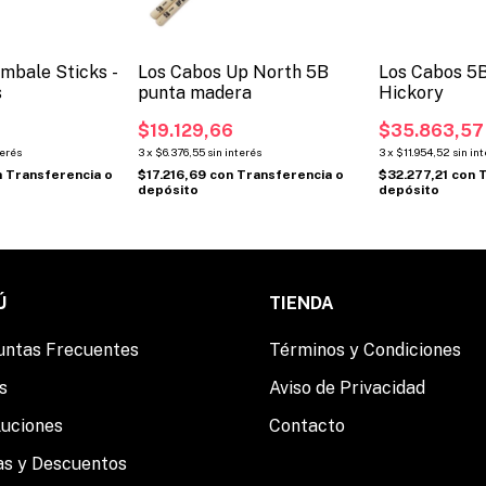
mbale Sticks -
Los Cabos Up North 5B
Los Cabos 5
s
punta madera
Hickory
7
$19.129,66
$35.863,57
terés
3
x
$6.376,55
sin interés
3
x
$11.954,52
sin in
n
Transferencia o
$17.216,69
con
Transferencia o
$32.277,21
con
T
depósito
depósito
Ú
TIENDA
untas Frecuentes
Términos y Condiciones
s
Aviso de Privacidad
luciones
Contacto
as y Descuentos