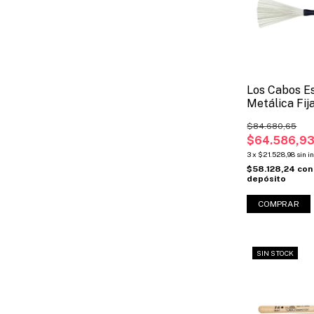
Los Cabos Es
Metálica Fij
$84.680,65
$64.586,9
3
x
$21.528,98
sin i
$58.128,24
con
depósito
SIN STOCK