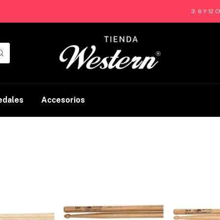
3, 6 Y 12 CUO
edales
Accesorios