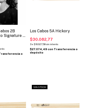
 Cabos 2B
Los Cabos 5A Hickory
zo Signature +
$30.082,77
galo
3
x
$10.027,59
sin interés
erés
$27.074,49
con
Transferencia o
depósito
Transferencia o
SIN STOCK