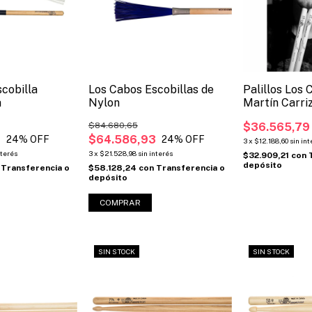
cobilla
Los Cabos Escobillas de
Palillos Los
a
Nylon
Martín Carri
Póster de re
$84.680,65
$36.565,79
3
$64.586,93
24
% OFF
24
% OFF
3
x
$12.188,60
sin int
nterés
3
x
$21.528,98
sin interés
$32.909,21
con
depósito
Transferencia o
$58.128,24
con
Transferencia o
depósito
SIN STOCK
SIN STOCK