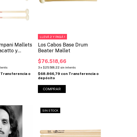
LLEVÁ 2 Y PAGÁ 1
mpani Mallets
Los Cabos Base Drum
acatto y
Beater Mallet
$76.518,66
nterés
3
x
$25.506,22
sin interés
Transferencia o
$68.866,79
con
Transferencia o
depósito
SIN STOCK