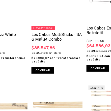
Los Cabos Es
LLEVÁ 2 Y PAGÁ 1
Retráctil
azz White
Los Cabos MultiSticks - 3A
& Mallet Combo
$84.680,65
$64.586,93
$85.547,86
3
x
$21.528,98
sin in
terés
3
x
$28.515,95
sin interés
$58.128,24
con
n
Transferencia o
$76.993,07
con
Transferencia o
depósito
depósito
GRATIS