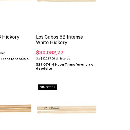
B Hickory
Los Cabos 5B Intense
White Hickory
$30.082,77
erés
3
x
$10.027,59
sin interés
Transferencia o
$27.074,49
con
Transferencia o
depósito
SIN STOCK