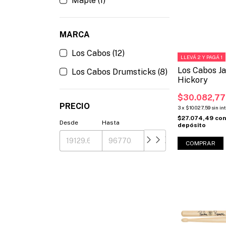
Maple (1)
MARCA
Los Cabos (12)
LLEVÁ 2 Y PAGÁ 1
Los Cabos J
Los Cabos Drumsticks (8)
Hickory
$30.082,77
PRECIO
3
x
$10.027,59
sin in
$27.074,49
co
Desde
Hasta
depósito