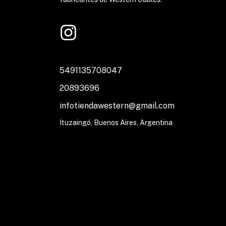
5491135708047
20893696
infotiendawestern@gmail.com
Ituzaingó, Buenos Aires, Argentina