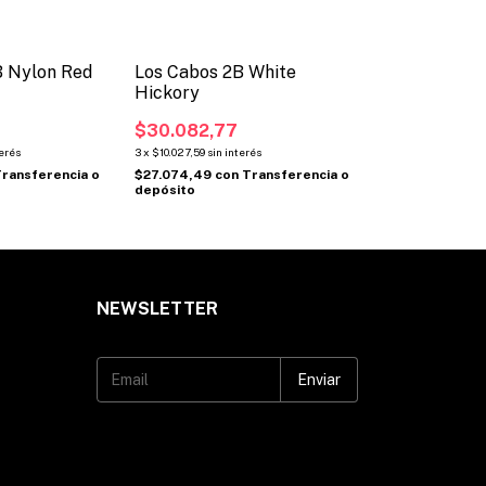
B Nylon Red
Los Cabos 2B White
Hickory
$30.082,77
terés
3
x
$10.027,59
sin interés
ransferencia o
$27.074,49
con
Transferencia o
depósito
NEWSLETTER