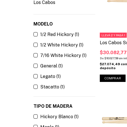
Los Cabos
MODELO
1/2 Red Hickory (1)
LLEVÁ 2 Y PAGÁ 1
Los Cabos S
1/2 White Hickory (1)
$30.082,77
7/16 White Hickory (1)
3
x
$10.027,59
sin in
$27.074,49
co
General (1)
depósito
Legato (1)
Stacatto (1)
TIPO DE MADERA
Hickory Blanco (1)