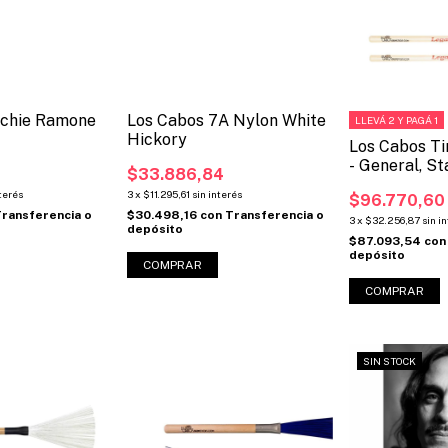
ichie Ramone
Los Cabos 7A Nylon White
LLEVÁ 2 Y PAGÁ 1
Hickory
Los Cabos Ti
- General, St
6
$33.886,84
Legato
nterés
3
x
$11.295,61
sin interés
$96.770,60
ransferencia o
$30.498,16
con
Transferencia o
3
x
$32.256,87
sin i
depósito
$87.093,54
con
depósito
COMPRAR
SIN STOCK