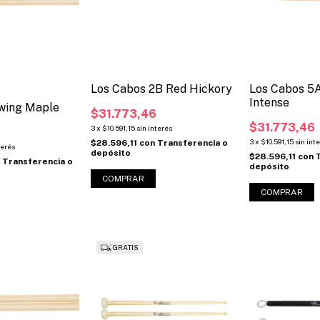
Los Cabos 2B Red Hickory
Los Cabos 5
Intense
wing Maple
$31.773,46
$31.773,46
3
x
$10.591,15
sin interés
3
x
$10.591,15
sin int
$28.596,11
con
Transferencia o
terés
depósito
$28.596,11
con
n
Transferencia o
depósito
GRATIS