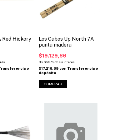
A Red Hickory
Los Cabos Up North 7A
punta madera
$19.129,66
erés
3
x
$6.376,55
sin interés
Transferencia o
$17.216,69
con
Transferencia o
depósito