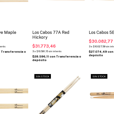
ive Maple
Los Cabos 77A Red
Los Cabos 5
Hickory
$30.082,77
$31.773,46
terés
3
x
$10.027,59
sin int
3
x
$10.591,15
sin interés
n
Transferencia o
$27.074,49
con
depósito
$28.596,11
con
Transferencia o
depósito
SIN STOCK
SIN STOCK