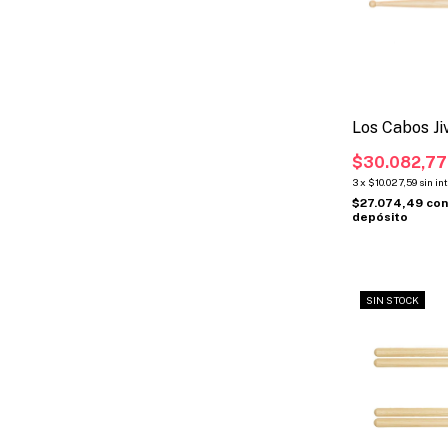
Los Cabos J
$30.082,77
3
x
$10.027,59
sin in
$27.074,49
co
depósito
SIN STOCK