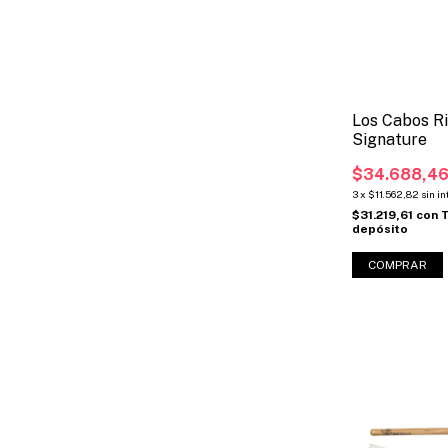
Los Cabos R
Signature
$34.688,4
3
x
$11.562,82
sin i
$31.219,61
con
T
depósito