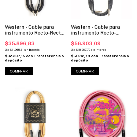
Western - Cable para
Western - Cable para
instrumento Recto-Recto
instrumento Recto-
(Código: MNR)
Angular (Código: MNL)
$35.896,83
$56.903,09
3
x
$11.965,61
sin interés
3
x
$18.967,70
sin interés
$32.307,15
con
Transferencia o
$51.212,78
con
Transferencia o
depósito
depósito
COMPRAR
COMPRAR