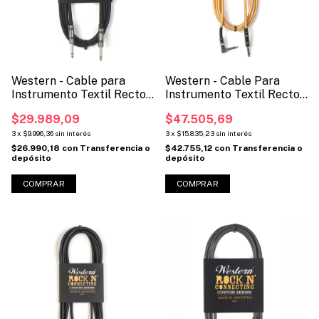
Western - Cable para
Western - Cable Para
Instrumento Textil Recto-
Instrumento Textil Recto-
Recto (Cod: MCRTX)
Angular (Código: MCLTX)
$29.989,09
$47.505,69
3
x
$9.996,36
sin interés
3
x
$15.835,23
sin interés
$26.990,18
con
Transferencia o
$42.755,12
con
Transferencia o
depósito
depósito
COMPRAR
COMPRAR