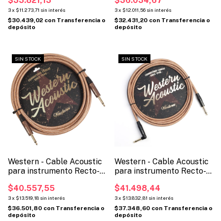
$33.821,13
$36.034,67
3
x
$11.273,71
sin interés
3
x
$12.011,56
sin interés
$30.439,02
con
Transferencia o
$32.431,20
con
Transferencia o
depósito
depósito
SIN STOCK
SIN STOCK
Western - Cable Acoustic
Western - Cable Acoustic
para instrumento Recto-
para instrumento Recto-
Recto (Código ATX)
Angular (Código ATXBL)
$40.557,55
$41.498,44
3
x
$13.519,18
sin interés
3
x
$13.832,81
sin interés
$36.501,80
con
Transferencia o
$37.348,60
con
Transferencia o
depósito
depósito