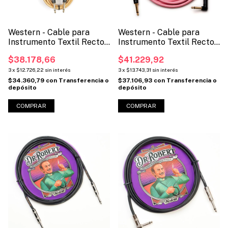
Western - Cable para
Western - Cable para
Instrumento Textil Recto-
Instrumento Textil Recto-
Recto (Código: MNRTX)
L (Código: MNLTX)
$38.178,66
$41.229,92
3
x
$12.726,22
sin interés
3
x
$13.743,31
sin interés
$34.360,79
con
Transferencia o
$37.106,93
con
Transferencia o
depósito
depósito
COMPRAR
COMPRAR