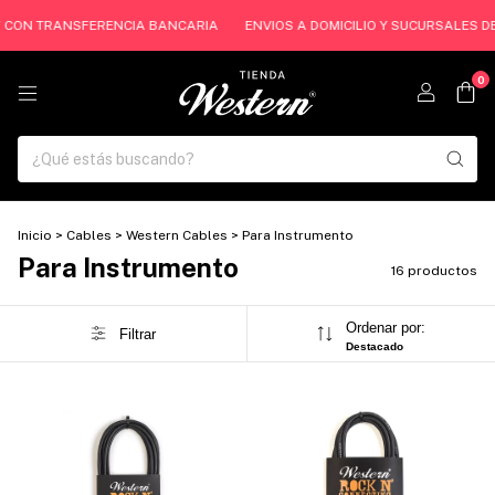
F CON TRANSFERENCIA BANCARIA
ENVIOS A DOMICILIO Y SUCURSALES DE C
0
Inicio
>
Cables
>
Western Cables
>
Para Instrumento
Para Instrumento
16 productos
Ordenar por:
Filtrar
Destacado