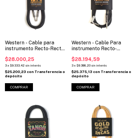
Western - Cable para
Western - Cable Para
instrumento Recto-Recto
instrumento Recto-
(Código: MCR)
Angular (Codigo: MCL)
$28.000,25
$28.194,59
3
x
$9.333,42
sin interés
3
x
$9.398,20
sin interés
$25.200,23
con
Transferencia o
$25.375,13
con
Transferencia o
depósito
depósito
COMPRAR
COMPRAR