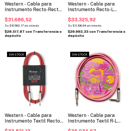
Western - Cable para
Western - Cable para
Instrumento Recto-Recto
Instrumento Recto-L
(Código: MPR)
(Código: MPL)
$31.686,52
$33.325,92
3
x
$10.562,17
sin interés
3
x
$11.108,64
sin interés
$28.517,87
con
Transferencia o
$29.993,33
con
Transferencia o
depósito
depósito
SIN STOCK
SIN STOCK
Western - Cable para
Western - Cable para
Instrumento Textil Recto-
Instrumento Textil R-L
Recto (Código: MPRTX)
(Cod: MPLTX)