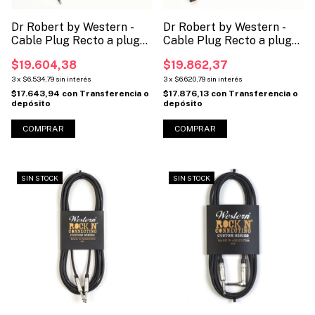
Dr Robert by Western -
Dr Robert by Western -
Cable Plug Recto a plug
Cable Plug Recto a plug
recto para instrumento.
Angular para instrumento.
$19.604,38
$19.862,37
(Código DR-RR)
(Código DR-RL)
3
x
$6.534,79
sin interés
3
x
$6.620,79
sin interés
$17.643,94
con
Transferencia o
$17.876,13
con
Transferencia o
depósito
depósito
COMPRAR
COMPRAR
SIN STOCK
SIN STOCK