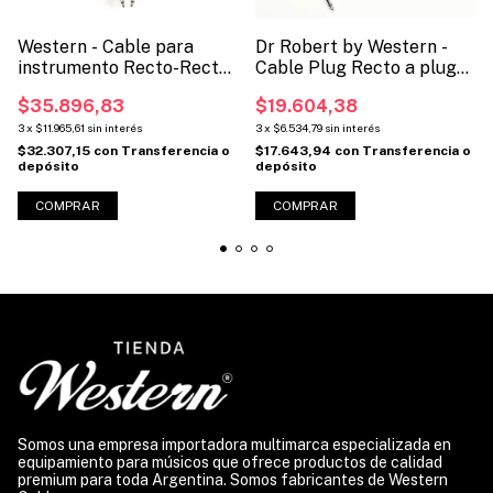
Western - Cable para
Dr Robert by Western -
instrumento Recto-Recto
Cable Plug Recto a plug
(Código: MNR)
recto para instrumento.
$35.896,83
$19.604,38
(Código DR-RR)
3
x
$11.965,61
sin interés
3
x
$6.534,79
sin interés
$32.307,15
con
Transferencia o
$17.643,94
con
Transferencia o
depósito
depósito
COMPRAR
COMPRAR
Somos una empresa importadora multimarca especializada en
equipamiento para músicos que ofrece productos de calidad
premium para toda Argentina. Somos fabricantes de Western