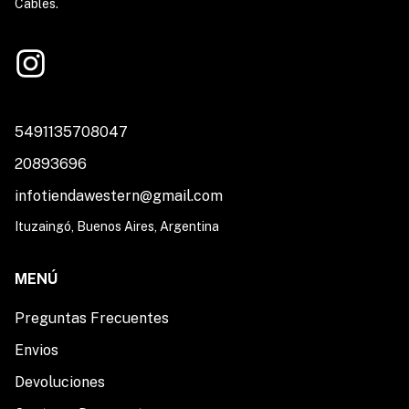
Cables.
5491135708047
20893696
infotiendawestern@gmail.com
Ituzaingó, Buenos Aires, Argentina
MENÚ
Preguntas Frecuentes
Envios
Devoluciones