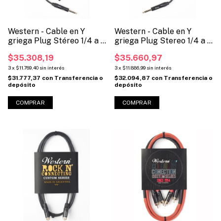
Western - Cable en Y
Western - Cable en Y
griega Plug Stéreo 1/4 a 2
griega Plug Stereo 1/4 a 2
RCA (Código: TRS2RCA)
Plug Mono 1/4 (Código:
$35.308,19
$35.660,97
TRS2P)
3
x
$11.769,40
sin interés
3
x
$11.886,99
sin interés
$31.777,37
con
Transferencia o
$32.094,87
con
Transferencia o
depósito
depósito
COMPRAR
COMPRAR