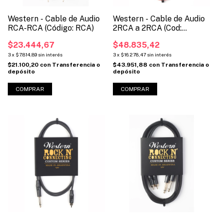
Western - Cable de Audio
Western - Cable de Audio
RCA-RCA (Código: RCA)
2RCA a 2RCA (Cod:
RCAX2)
$23.444,67
$48.835,42
3
x
$7.814,89
sin interés
3
x
$16.278,47
sin interés
$21.100,20
con
Transferencia o
$43.951,88
con
Transferencia o
depósito
depósito
COMPRAR
COMPRAR