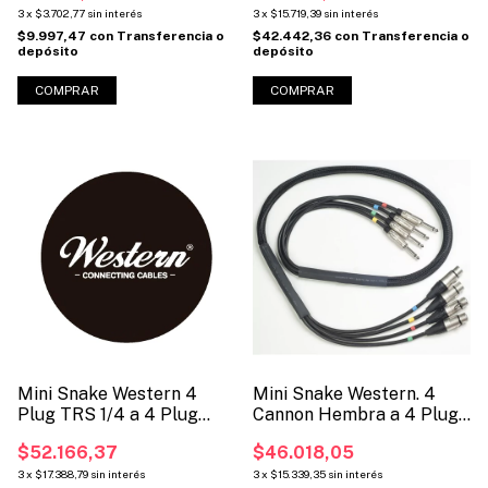
3
x
$3.702,77
sin interés
3
x
$15.719,39
sin interés
$9.997,47
con
Transferencia o
$42.442,36
con
Transferencia o
depósito
depósito
COMPRAR
Mini Snake Western 4
Mini Snake Western. 4
Plug TRS 1/4 a 4 Plug
Cannon Hembra a 4 Plug
TRS 1/4
Mono 1/4.
$52.166,37
$46.018,05
3
x
$17.388,79
sin interés
3
x
$15.339,35
sin interés