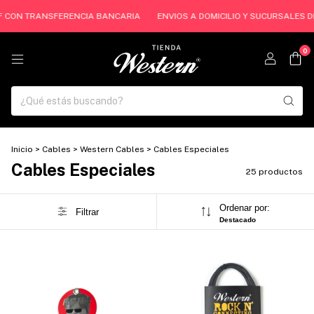
 CON TRANSFERENCIA BANCARIA
ENVIOS A DOMICILIO Y SUCURSALES DE C
0
Inicio
>
Cables
>
Western Cables
>
Cables Especiales
Cables Especiales
25 productos
Ordenar por:
Filtrar
Destacado