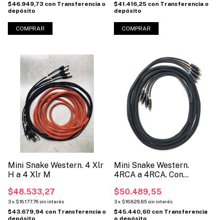
$46.949,73
con
Transferencia o
$41.416,25
con
Transferencia o
depósito
depósito
COMPRAR
COMPRAR
Mini Snake Western. 4 Xlr
Mini Snake Western.
H a 4 Xlr M
4RCA a 4RCA. Con
mallado (Código: SNK
$48.533,27
$50.489,55
4RCA)
3
x
$16.177,76
sin interés
3
x
$16.829,85
sin interés
$43.679,94
con
Transferencia o
$45.440,60
con
Transferencia
depósito
o depósito