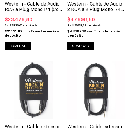
Western - Cable de Audio
Western - Cable de Audio
RCA a Plug Mono 1/4 (Cod:
2 RCA a 2 Plug Mono 1/4
RCAP)
(Cód: 2RCA2P)
$23.479,80
$47.996,80
3
x
$7.826,60
sin interés
3
x
$15.998,93
sin interés
$21.131,82
con
Transferencia o
$43.197,12
con
Transferencia o
depósito
depósito
COMPRAR
COMPRAR
Western - Cable extensor
Western - Cable extensor