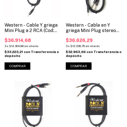
Western - Cable Y griega
Western - Cable en Y
Mini Plug a 2 RCA (Cod:
griega Mini Plug stereo
MINI2RCA)
3.5mm a Dos Plug Mono
$36.914,68
$36.626,29
1/4. (Código: MINI2P)
3
x
$12.304,89
sin interés
3
x
$12.208,76
sin interés
$33.223,21
con
Transferencia o
$32.963,66
con
Transferencia o
depósito
depósito
COMPRAR
COMPRAR