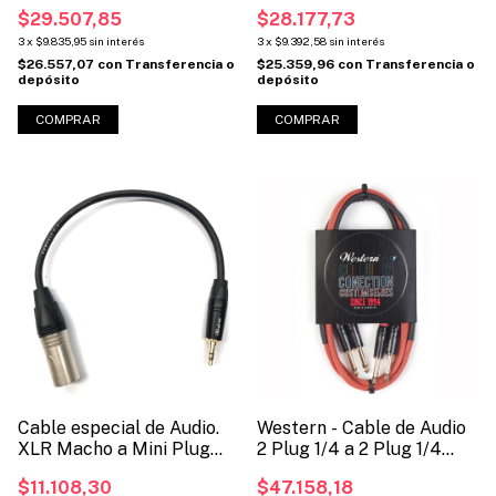
3.5mm a Jack 3.5mm (Cod:
a mini Jack 3.5mm (Cod:
$29.507,85
$28.177,73
3.5MINIJACK )
PTRS3.5JACK) )
3
x
$9.835,95
sin interés
3
x
$9.392,58
sin interés
$26.557,07
con
Transferencia o
$25.359,96
con
Transferencia o
depósito
depósito
COMPRAR
COMPRAR
Cable especial de Audio.
Western - Cable de Audio
XLR Macho a Mini Plug
2 Plug 1/4 a 2 Plug 1/4
(Cod: CMMini)
(Cod: PX2)
$11.108,30
$47.158,18