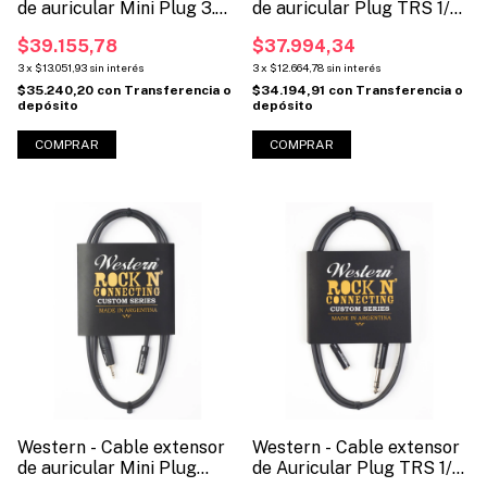
de auricular Mini Plug 3.5
de auricular Plug TRS 1/4
a Jack 1/4 (Cod:
a Jack 1/4 (Cod:
$39.155,78
$37.994,34
MINIJACKE)
PTRSJACKE)
3
x
$13.051,93
sin interés
3
x
$12.664,78
sin interés
$35.240,20
con
Transferencia o
$34.194,91
con
Transferencia o
depósito
depósito
COMPRAR
COMPRAR
Western - Cable extensor
Western - Cable extensor
de auricular Mini Plug
de Auricular Plug TRS 1/4