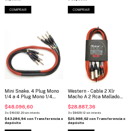
COMPRAR
COMPRAR
Mini Snake. 4 Plug Mono
Western - Cable 2 Xlr
1/4 a 4 Plug Mono 1/4
Macho A 2 Rca Mallado
(Código SNK4PPMONO)
(Código: 2XLRM2RCA)
$48.096,60
$28.887,36
3
x
$16.032,20
sin interés
3
x
$9.629,12
sin interés
$43.286,94
con
Transferencia o
$25.998,62
con
Transferencia o
depósito
depósito