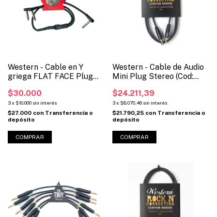
Western - Cable en Y
Western - Cable de Audio
griega FLAT FACE Plug
Mini Plug Stereo (Cod:
Stereo 1/4 a 2 Plug Mono
MINI)
$30.000
$24.211,39
1/4 (Código: TRS2PFF5)
3
x
$10.000
sin interés
3
x
$8.070,46
sin interés
$27.000
con
Transferencia o
$21.790,25
con
Transferencia o
depósito
depósito
COMPRAR