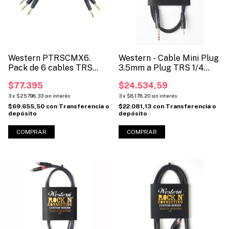
Western PTRSCMX6.
Western - Cable Mini Plug
Pack de 6 cables TRS
3.5mm a Plug TRS 1/4
para patcheo de estudio
(Código: MINIPTRS)
$77.395
$24.534,59
3
x
$25.798,33
sin interés
3
x
$8.178,20
sin interés
$69.655,50
con
Transferencia o
$22.081,13
con
Transferencia o
depósito
depósito
COMPRAR
COMPRAR