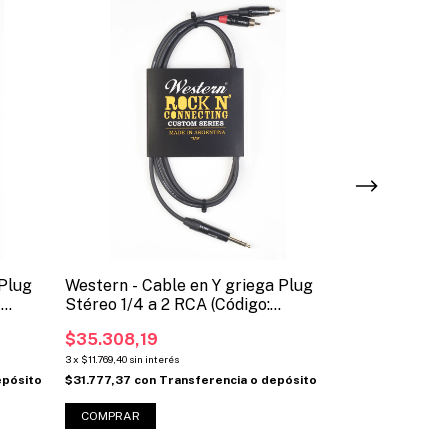
 Plug
Western - Cable en Y griega Plug
Cable Y Grieg
4
Stéreo 1/4 a 2 RCA (Código:
30cm
TRS2RCA)
$35.308,19
$27.000
3
x
$11.769,40
sin interés
3
x
$9.000
sin interés
epósito
$31.777,37
con
Transferencia o depósito
$24.300
con
Tra
COMPRAR