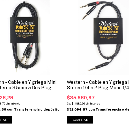
n - Cable en Y griega Mini
Western - Cable en Y griega
tereo 3.5mm a Dos Plug
Stereo 1/4 a 2 Plug Mono 1/
/4. (Código: MINI2P)
(Código: TRS2P)
26,29
$35.660,97
8,76
sin interés
3
x
$11.886,99
sin interés
3,66
con
Transferencia o depósito
$32.094,87
con
Transferencia o d
PRAR
COMPRAR