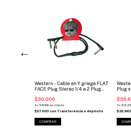
uriculares
Western - Cable en Y griega FLAT
Wester
FACE Plug Stereo 1/4 a 2 Plug
Plug s
Mono 1/4 (Código: TRS2PFF5)
Mono 1
$30.000
$36.6
3
x
$10.000
sin interés
3
x
$12.20
a o depósito
$27.000
con
Transferencia o depósito
$32.96
COM