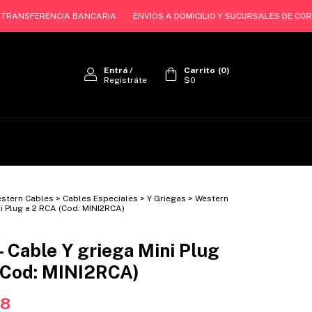
NSFERENCIA BANCARIA
ENVIOS A DOMICILIO Y SUCURSALES DE CORREO AR
Entrá
/
Carrito
(
0
)
Registráte
$0
stern Cables
>
Cables Especiales
>
Y Griegas
>
Western
ni Plug a 2 RCA (Cod: MINI2RCA)
- Cable Y griega Mini Plug
(Cod: MINI2RCA)
68