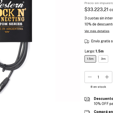
Precio sin impues
$33.223,21
c
3
cuotas sin inte
10% de descuent
Ver más detalles
Envío gratis
s
Largo:
1.5m
1.5m
3m
8
en stock
Descuento
10% OFF pa
Comprá en