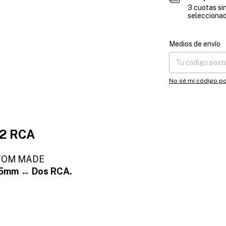
3 cuotas sin
selecciona
Entregas para el CP
Medios de envío
No sé mi código po
 2 RCA
STOM MADE
3.5mm ↔ Dos RCA.