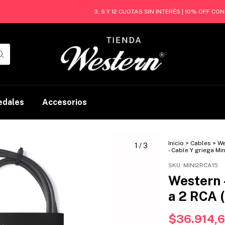
3, 6 Y 12 CUOTAS SIN INTERÉS | 10% OFF CON TRA
edales
Accesorios
Inicio
>
Cables
>
We
1
/
3
- Cable Y griega Mi
SKU:
MINI2RCA15
Western 
a 2 RCA 
$36.914,