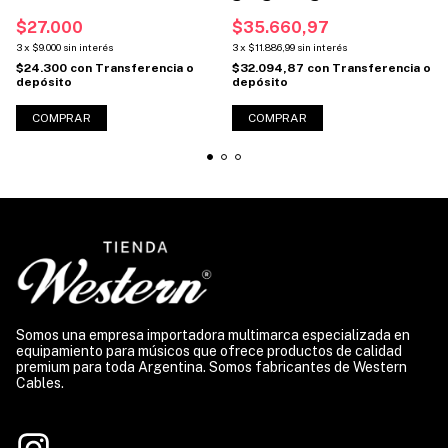
Plug Mono 1/4 (Código:
$27.000
$35.660,97
TRS2P)
3
x
$9.000
sin interés
3
x
$11.886,99
sin interés
$24.300
con
Transferencia o
$32.094,87
con
Transferencia o
depósito
depósito
COMPRAR
Somos una empresa importadora multimarca especializada en
equipamiento para músicos que ofrece productos de calidad
premium para toda Argentina. Somos fabricantes de Western
Cables.