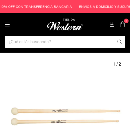
0% OFF CON TRANSFERENCIA BANCARIA
ENVIOS A DOMICILIO Y SUCURSALES
0
1
/
2