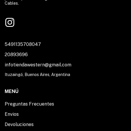
Cables.
5491135708047
20893696
infotiendawestern@gmail.com
Ituzaingó, Buenos Aires, Argentina
MENÚ
Preguntas Frecuentes
Envios
Devoluciones