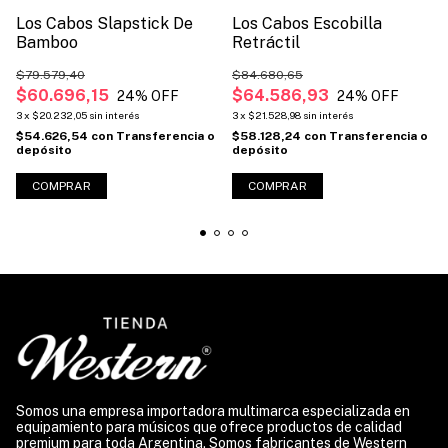
Los Cabos Slapstick De
Los Cabos Escobilla
Bamboo
Retráctil
$79.579,40
$84.680,65
$60.696,15
$64.586,93
24
% OFF
24
% OFF
3
x
$20.232,05
sin interés
3
x
$21.528,98
sin interés
$54.626,54
con
Transferencia o
$58.128,24
con
Transferencia o
depósito
depósito
Somos una empresa importadora multimarca especializada en
equipamiento para músicos que ofrece productos de calidad
premium para toda Argentina. Somos fabricantes de Western