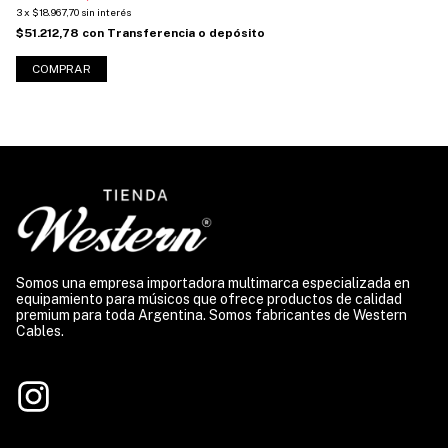
3
x
$18.967,70
sin interés
3
x
$51.212,78
con
Transferencia o depósito
$1
COMPRAR
Somos una empresa importadora multimarca especializada en
equipamiento para músicos que ofrece productos de calidad
premium para toda Argentina. Somos fabricantes de Western
Cables.