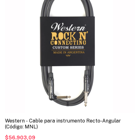
Western - Cable para instrumento Recto-Angular
Dr
(Código: MNL)
pa
$56.903,09
$