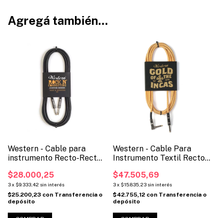
Agregá también...
Western - Cable para
Western - Cable Para
instrumento Recto-Recto
Instrumento Textil Recto-
(Código: MCR)
Angular (Código: MCLTX)
$28.000,25
$47.505,69
3
x
$9.333,42
sin interés
3
x
$15.835,23
sin interés
$25.200,23
con
Transferencia o
$42.755,12
con
Transferencia o
depósito
depósito