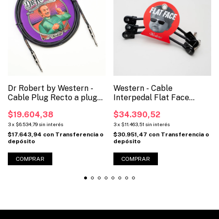
Dr Robert by Western -
Western - Cable
Cable Plug Recto a plug
Interpedal Flat Face
recto para instrumento.
Angular-Angular. Pack X3
$19.604,38
$34.390,52
(Código DR-RR)
(Cod: FFX3)
3
x
$6.534,79
sin interés
3
x
$11.463,51
sin interés
$17.643,94
con
Transferencia o
$30.951,47
con
Transferencia o
depósito
depósito
COMPRAR
COMPRAR